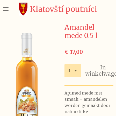
Ga
Klatovští poutníci
direct
naar
de
Amandel
hoofdinhoud
mede 0.5 l
€ 17,00
In
winkelwag
Apimed mede met
smaak – amandelen
worden gemaakt door
natuurlijke