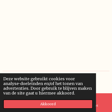
Deze website gebruikt cookies voor
© 2022 - 2026 Klatovští poutníci
analyse-doeleinden en/of het tonen van
Powered by
JouwWeb
advertenties. Door gebruik te blijven maken
van de site gaat u hiermee akkoord.
Akkoord
E-mailadres
Telefoonnummer
Kaart