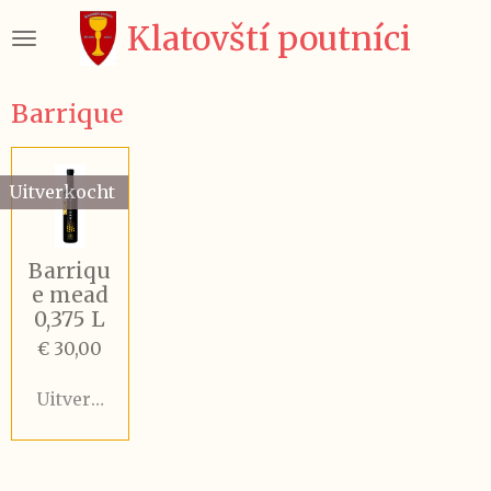
Ga
Klatovští poutníci
direct
naar
de
Barrique
hoofdinhoud
Uitverkocht
Barriqu
e mead
0,375 L
€ 30,00
Uitverkocht