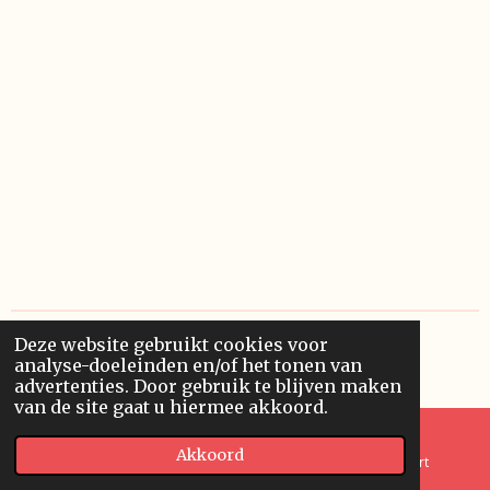
Deze website gebruikt cookies voor
© 2022 - 2026 Klatovští poutníci
analyse-doeleinden en/of het tonen van
Powered by
JouwWeb
advertenties. Door gebruik te blijven maken
van de site gaat u hiermee akkoord.
Akkoord
E-mailadres
Telefoonnummer
Kaart