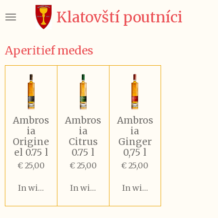
Ga
Klatovští poutníci
direct
naar
de
Aperitief medes
hoofdinhoud
Ambros
Ambros
Ambros
ia
ia
ia
Origine
Citrus
Ginger
el 0.75 l
0.75 l
0,75 l
€ 25,00
€ 25,00
€ 25,00
In winkelwagen
In winkelwagen
In winkelwagen