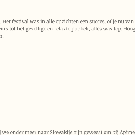
 Het festival was in alle opzichten een succes, of je nu van 
urs tot het gezellige en relaxte publiek, alles was top. Ho
n.
j we onder meer naar Slowakije zijn geweest om bij Apim