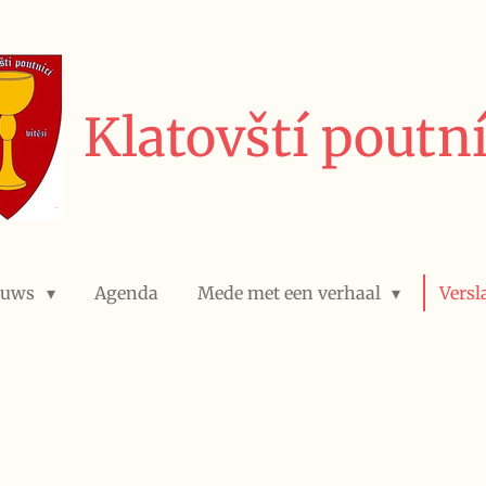
Klatovští poutní
euws
Agenda
Mede met een verhaal
Versl