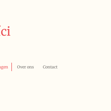
ci
agen
Over ons
Contact