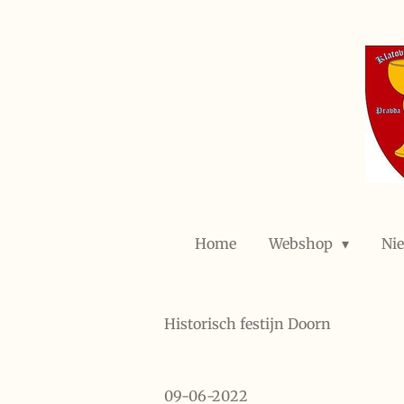
Ga
direct
naar
de
hoofdinhoud
Home
Webshop
Ni
Historisch festijn Doorn
09-06-2022