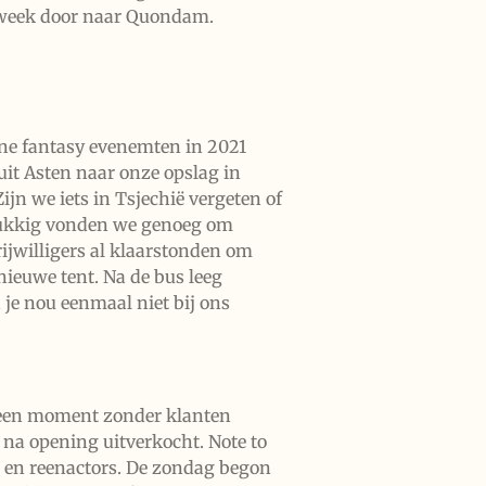
e week door naar Quondam.
ine fantasy evenemten in 2021
it Asten naar onze opslag in
jn we iets in Tsjechië vergeten of
 Gelukkig vonden we genoeg om
ijwilligers al klaarstonden om
nieuwe tent. Na de bus leeg
 je nou eenmaal niet bij ons
 geen moment zonder klanten
e na opening uitverkocht. Note to
w en reenactors. De zondag begon