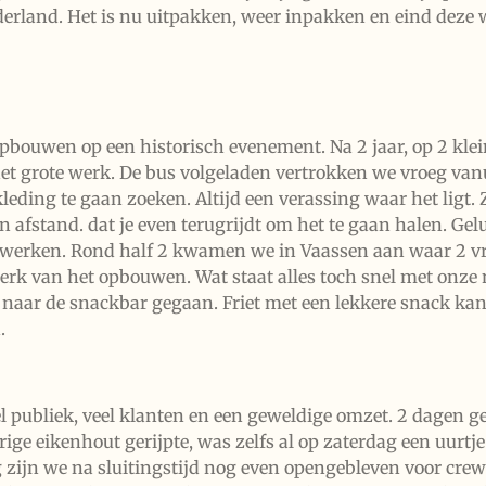
ederland. Het is nu uitpakken, weer inpakken en eind dez
bouwen op een historisch evenement. Na 2 jaar, op 2 kle
et grote werk. De bus volgeladen vertrokken we vroeg vanu
ing te gaan zoeken. Altijd een verassing waar het ligt. Zi
 een afstand. dat je even terugrijdt om het te gaan halen.
 werken. Rond half 2 kwamen we in Vaassen aan waar 2 vr
erk van het opbouwen. Wat staat alles toch snel met onze 
 naar de snackbar gegaan. Friet met een lekkere snack kan
.
l publiek, veel klanten en een geweldige omzet. 2 dagen
ige eikenhout gerijpte, was zelfs al op zaterdag een uurtj
g zijn we na sluitingstijd nog even opengebleven voor cre